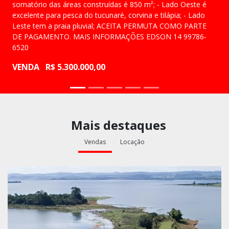
somatório das áreas construídas é 850 m²; - Lado Oeste é
excelente para pesca do tucunaré, corvina e tilápia; - Lado
Leste tem a praia pluvial; ACEITA PERMUTA COMO PARTE
DE PAGAMENTO. MAIS INFORMAÇÕES EDSON 14 99786-
6520
VENDA
R$ 5.300.000,00
Mais destaques
Vendas
Locação