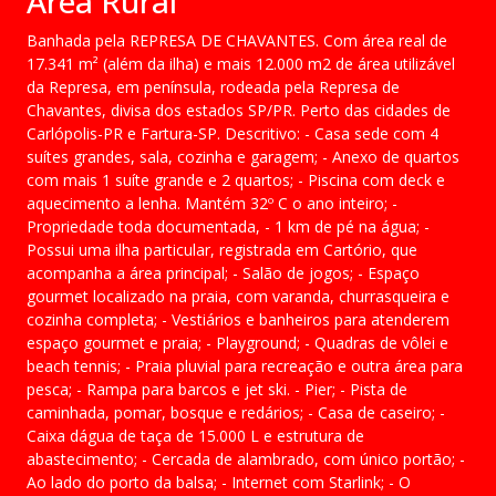
Área Rural
Banhada pela REPRESA DE CHAVANTES. Com área real de
17.341 m² (além da ilha) e mais 12.000 m2 de área utilizável
da Represa, em península, rodeada pela Represa de
Chavantes, divisa dos estados SP/PR. Perto das cidades de
Carlópolis-PR e Fartura-SP. Descritivo: - Casa sede com 4
suítes grandes, sala, cozinha e garagem; - Anexo de quartos
com mais 1 suíte grande e 2 quartos; - Piscina com deck e
aquecimento a lenha. Mantém 32º C o ano inteiro; -
Propriedade toda documentada, - 1 km de pé na água; -
Possui uma ilha particular, registrada em Cartório, que
acompanha a área principal; - Salão de jogos; - Espaço
gourmet localizado na praia, com varanda, churrasqueira e
cozinha completa; - Vestiários e banheiros para atenderem
espaço gourmet e praia; - Playground; - Quadras de vôlei e
beach tennis; - Praia pluvial para recreação e outra área para
pesca; - Rampa para barcos e jet ski. - Pier; - Pista de
caminhada, pomar, bosque e redários; - Casa de caseiro; -
Caixa dágua de taça de 15.000 L e estrutura de
abastecimento; - Cercada de alambrado, com único portão; -
Ao lado do porto da balsa; - Internet com Starlink; - O