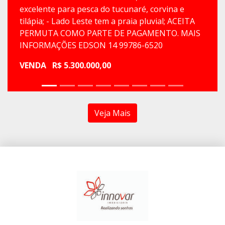
excelente para pesca do tucunaré, corvina e
tilápia; - Lado Leste tem a praia pluvial; ACEITA
PERMUTA COMO PARTE DE PAGAMENTO. MAIS
INFORMAÇÕES EDSON 14 99786-6520
VENDA
R$ 5.300.000,00
Veja Mais