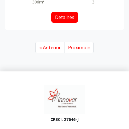
306m²
3
Detalhes
« Anterior
Próximo »
CRECI: 27646-J