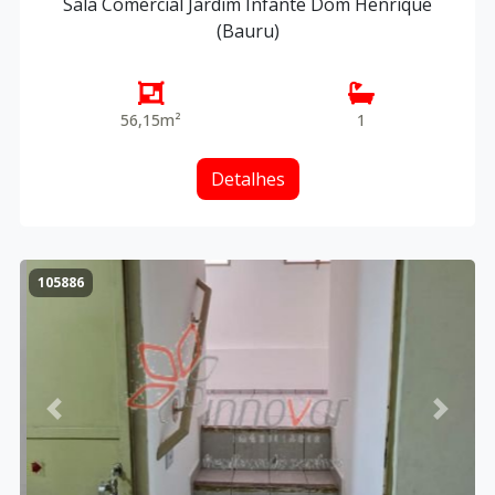
Sala Comercial Jardim Infante Dom Henrique
(Bauru)
56,15m²
1
Detalhes
105886
Previous
Next