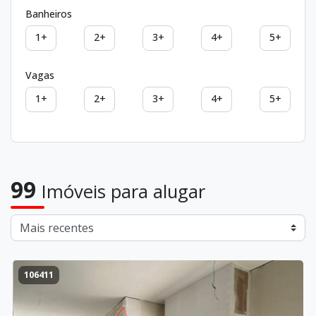
Banheiros
1+
2+
3+
4+
5+
Vagas
1+
2+
3+
4+
5+
99
Imóveis para alugar
106411