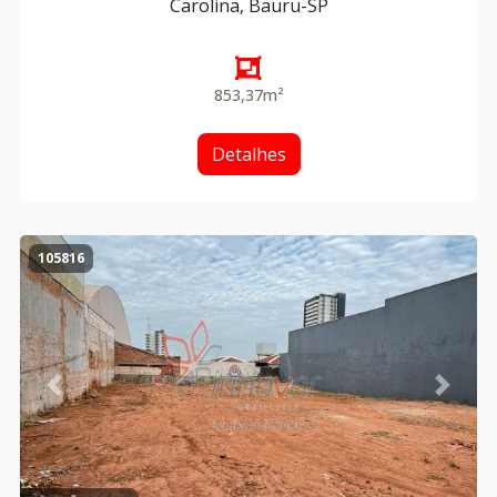
Carolina, Bauru-SP
853,37m²
Detalhes
105816
Previous
Next