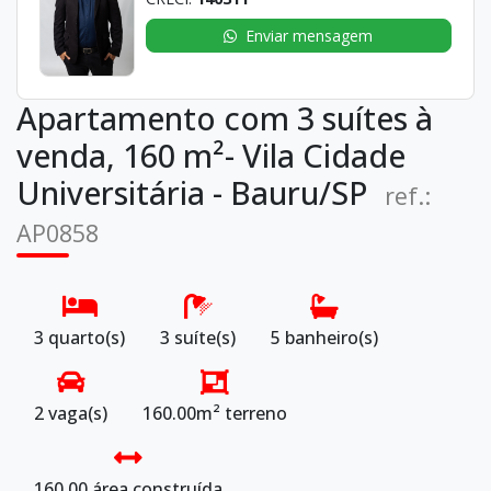
Enviar mensagem
Apartamento com 3 suítes à
venda, 160 m²- Vila Cidade
Universitária - Bauru/SP
ref.:
AP0858
3 quarto(s)
3 suíte(s)
5 banheiro(s)
2 vaga(s)
160.00m² terreno
160.00 área construída